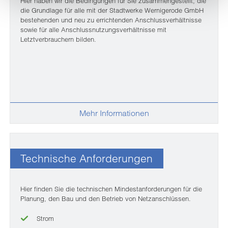
Hier haben wir die Bedingungen für Sie zusammengestellt, die
verarbeitet werden, und legen Sie Ihre Präferenzen im
die Grundlage für alle mit der Stadtwerke Wernigerode GmbH
Abschnitt Einzelheiten
fest.
bestehenden und neu zu errichtenden Anschlussverhältnisse
sowie für alle Anschlussnutzungsverhältnisse mit
Letztverbrauchern bilden.
Wir nutzen Cookies auf unserer Webseite. Einige von
ihnen sind notwendig, während andere uns helfen, diese
Webseite zu verbessern. Nähere Hinweise erhalten Sie
in den Details und in unserer
Datenschutzerklärung
.
Mehr Informationen
Technische Anforderungen
Hier finden Sie die technischen Mindestanforderungen für die
Planung, den Bau und den Betrieb von Netzanschlüssen.
Strom