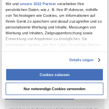
Wir und
unsere 1022 Partner
verarbeiten Ihre
persönlichen Daten, wie z. B. Ihre IP-Adresse, mithilfe
Wenn Sie selbst Biogas erzeugen und in das Netz der
von Technologien wie Cookies, um Informationen auf
Stadtwerke Wernigerode GmbH einspeisen möchten, erhalten
Ihrem Gerät zu speichern und darauf zuzugreifen und so
Sie hier nähere Informationen.
personalisierte Werbung und Inhalte, Messungen von
Erfahren Sie u.a. mehr über:
Werbung und Inhalten, Zielgruppenforschung sowie
Entwicklung von Angeboten zu ermöglichen. Sie
Anmeldung zum Anschluss der Erzeugungsanalge
entscheiden darüber, wer Ihre Daten für welche Zwecke
Anmeldung zur Inbetriebnahme
nutzt. Sie können Ihre Einwilligung jederzeit über die
Abschluss des Einspeisevertrages
Cookie-Erklärung oder durch Klicken auf das Privacy
Details zeigen
Trigger Symbol ändern oder widerrufen
Mehr Informationen
Wenn Sie es erlauben, würden wir auch gerne:
Cookies zulassen
Informationen über Ihre geografische Lage erfassen,
welche bis auf einige Meter genau sein können
Nur notwendige Cookies verwenden
Ihr Gerät durch aktives Scannen nach bestimmten
Allgemeine Bedingungen
Merkmalen (Fingerprinting) identifizieren
Erfahren Sie mehr darüber, wie Ihre persönlichen Daten