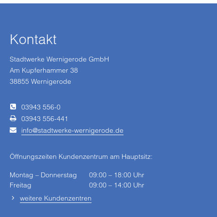
ihnen sind notwendig, während andere uns helfen, diese
Webseite zu verbessern. Nähere Hinweise erhalten Sie
in den Details und in unserer
Datenschutzerklärung
.
Kontakt
Stadtwerke Wernigerode GmbH
Am Kupferhammer 38
38855 Wernigerode
03943 556-0
03943 556-441
info
stadtwerke-wernigerode
de
Öffnungszeiten Kundenzentrum am Hauptsitz:
Montag – Donnerstag
09:00 – 18:00 Uhr
Freitag
09:00 – 14:00 Uhr
weitere Kundenzentren