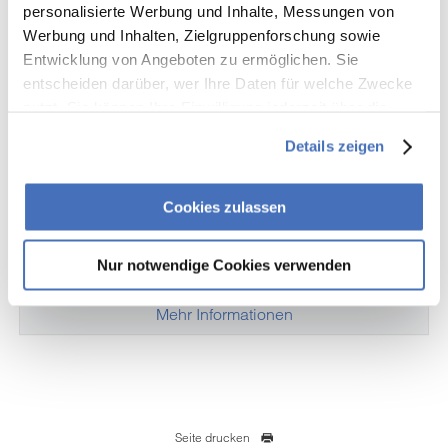
personalisierte Werbung und Inhalte, Messungen von
Mietwohnungen
Werbung und Inhalten, Zielgruppenforschung sowie
Entwicklung von Angeboten zu ermöglichen. Sie
entscheiden darüber, wer Ihre Daten für welche Zwecke
In den oberen Etagen des Fachwerkhauses in der Breiten
Straße 8 vermieten die Stadtwerke Wernigerode vier attraktive
nutzt. Sie können Ihre Einwilligung jederzeit über die
Wohnungen unterschiedlicher Größe.
Cookie-Erklärung oder durch Klicken auf das Privacy
Details zeigen
Trigger Symbol ändern oder widerrufen
saniertes Fachwerkgebäude
in der Wernigeröder Altstadt
Wenn Sie es erlauben, würden wir auch gerne:
Cookies zulassen
Stadtwerke als Vermieter
Informationen über Ihre geografische Lage erfassen,
welche bis auf einige Meter genau sein können
Nur notwendige Cookies verwenden
Ihr Gerät durch aktives Scannen nach bestimmten
Merkmalen (Fingerprinting) identifizieren
Mehr Informationen
Erfahren Sie mehr darüber, wie Ihre persönlichen Daten
verarbeitet werden, und legen Sie Ihre Präferenzen im
Abschnitt Einzelheiten
fest.
Wir nutzen Cookies auf unserer Webseite. Einige von
Seite drucken