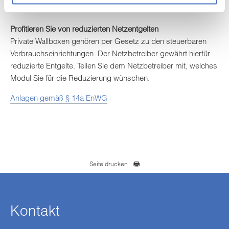
Merkmalen (Fingerprinting) identifizieren
Erfahren Sie mehr darüber, wie Ihre persönlichen Daten
Profitieren Sie von reduzierten Netzentgelten
verarbeitet werden, und legen Sie Ihre Präferenzen im
Private Wallboxen gehören per Gesetz zu den steuerbaren
Abschnitt Einzelheiten
fest.
Verbrauchseinrichtungen. Der Netzbetreiber gewährt hierfür
reduzierte Entgelte. Teilen Sie dem Netzbetreiber mit, welches
Wir nutzen Cookies auf unserer Webseite. Einige von
Modul Sie für die Reduzierung wünschen.
ihnen sind notwendig, während andere uns helfen, diese
Anlagen gemäß § 14a EnWG
Webseite zu verbessern. Nähere Hinweise erhalten Sie
in den Details und in unserer
Datenschutzerklärung
.
Seite drucken
Kontakt