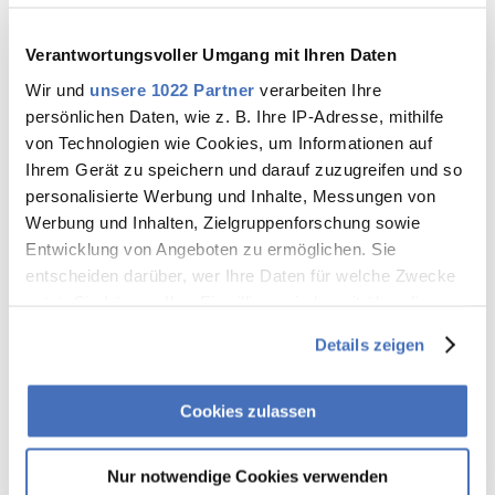
Verantwortungsvoller Umgang mit Ihren Daten
Clevere Ladelösung für daheim
Wir und
unsere 1022 Partner
verarbeiten Ihre
Mit unserem Wallbox-Paket holen Sie sich die eigene
persönlichen Daten, wie z. B. Ihre IP-Adresse, mithilfe
Ladestation nach Hause inkl. Naturstrom. Unsere Wallbox ist
von Technologien wie Cookies, um Informationen auf
klein, kompakt und leicht bedienbar – Made in Germany. So
Ihrem Gerät zu speichern und darauf zuzugreifen und so
macht E-Mobilität Spaß.
personalisierte Werbung und Inhalte, Messungen von
Werbung und Inhalten, Zielgruppenforschung sowie
Wallbox-Paket
Entwicklung von Angeboten zu ermöglichen. Sie
entscheiden darüber, wer Ihre Daten für welche Zwecke
nutzt. Sie können Ihre Einwilligung jederzeit über die
Cookie-Erklärung oder durch Klicken auf das Privacy
Details zeigen
Trigger Symbol ändern oder widerrufen
Wenn Sie es erlauben, würden wir auch gerne:
Cookies zulassen
Informationen über Ihre geografische Lage erfassen,
welche bis auf einige Meter genau sein können
Nur notwendige Cookies verwenden
Ihr Gerät durch aktives Scannen nach bestimmten