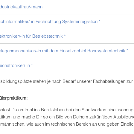
dustriekauffrau/-mann
chinformatiker/-in Fachrichtung Systemintegration *
ektroniker/-in für Betriebstechnik *
nlagenmechaniker/-in mit dem Einsatzgebiet Rohrsystemtechnik *
chatroniker/-in *
usbildungsplätze stehen je nach Bedarf unserer Fachabteilungen zur
ülerpraktikum:
htest Du erstmal ins Berufsleben bei den Stadtwerken hineinschnuppe
ktikum und mache Dir so ein Bild von Deinem zukünftigen Ausbildung
fmännischen, wie auch im technischen Bereich an und geben Einblicke