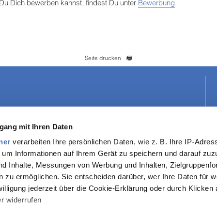
Du Dich bewerben kannst, findest Du unter
Bewerbung
.
Seite drucken
03943 556-0
gang mit Ihren Daten
03943 556-441
info
stadtwerke-wernigerode
de
ner
verarbeiten Ihre persönlichen Daten, wie z. B. Ihre IP-Adress
 um Informationen auf Ihrem Gerät zu speichern und darauf zuz
Folgen Sie uns auf:
nd Inhalte, Messungen von Werbung und Inhalten, Zielgruppenf
 zu ermöglichen. Sie entscheiden darüber, wer Ihre Daten für 
willigung jederzeit über die Cookie-Erklärung oder durch Klicken
r widerrufen