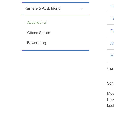
In
Karriere & Ausbildung
Fa
Ausbildung
El
Offene Stellen
Bewerbung
A
Me
* A
Sch
Möc
Pra
kau