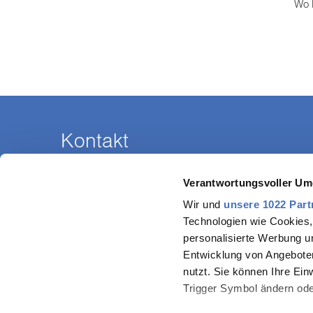
Wo 
Kontakt
Stadtwerke Wernigerode GmbH
Verantwortungsvoller Um
Am Kupferhammer 38
38855 Wernigerode
Wir und
unsere 1022 Part
Technologien wie Cookies,
Öffnungszeiten Kundenzentrum am Hauptsitz:
personalisierte Werbung u
Entwicklung von Angeboten
Montag – Donnerstag
09:00 – 18:00 Uhr
nutzt. Sie können Ihre Ein
Freitag
09:00 – 14:00 Uhr
Trigger Symbol ändern ode
weitere Kundenzentren