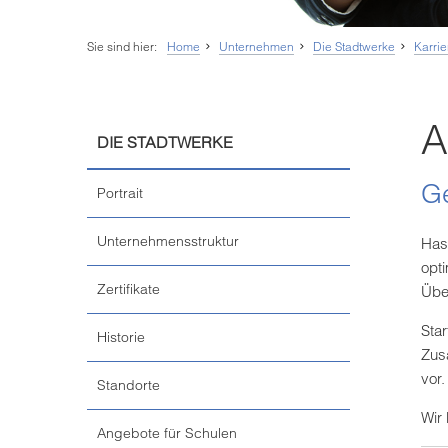
Sie sind hier:
Home
Unternehmen
Die Stadtwerke
Karri
A
DIE STADTWERKE
Ge
Portrait
Unternehmensstruktur
Has
opti
Zertifikate
Übe
Sta
Historie
Zus
vor
Standorte
Wir
Angebote für Schulen