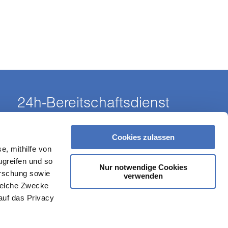
24h-Bereitschaftsdienst
Strom
03943 556-111
Erdgas
03943 556-222
Cookies zulassen
Trinkwasser
03943 556-333
e, mithilfe von
Fernwärme
03943 556-444
ugreifen und so
Nur notwendige Cookies
orschung sowie
verwenden
welche Zwecke
 auf das Privacy